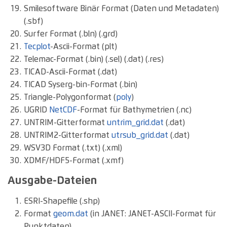
Smilesoftware Binär Format (Daten und Metadaten)
(.sbf)
Surfer Format (.bln) (.grd)
Tecplot
-Ascii-Format (plt)
Telemac-Format (.bin) (.sel) (.dat) (.res)
TICAD-Ascii-Format (.dat)
TICAD Syserg-bin-Format (.bin)
Triangle-Polygonformat (
poly
)
UGRID
NetCDF
-Format für Bathymetrien (.nc)
UNTRIM-Gitterformat
untrim_grid.dat
(.dat)
UNTRIM2-Gitterformat
utrsub_grid.dat
(.dat)
WSV3D Format (.txt) (.xml)
XDMF/HDF5-Format (.xmf)
Ausgabe-Dateien
ESRI-Shapefile (.shp)
Format
geom.dat
(in JANET: JANET-ASCII-Format für
Punktdaten)