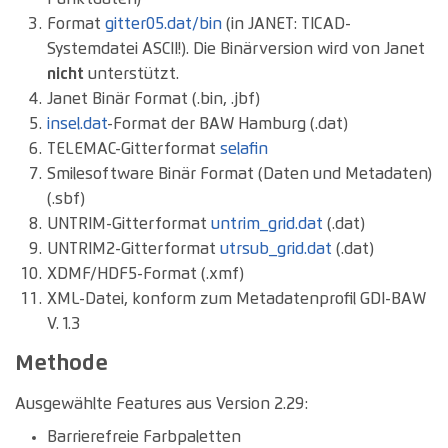
Format
gitter05.dat/bin
(in JANET: TICAD-
Systemdatei ASCII!). Die Binärversion wird von Janet
nicht
unterstützt.
Janet Binär Format (.bin, .jbf)
insel.dat
-Format der BAW Hamburg (.dat)
TELEMAC-Gitterformat
selafin
Smilesoftware Binär Format (Daten und Metadaten)
(.sbf)
UNTRIM-Gitterformat
untrim_grid.dat
(.dat)
UNTRIM2-Gitterformat
utrsub_grid.dat
(.dat)
XDMF/HDF5-Format (.xmf)
XML-Datei, konform zum Metadatenprofil GDI-BAW
V. 1.3
Methode
Ausgewählte Features aus Version 2.29:
Barrierefreie Farbpaletten