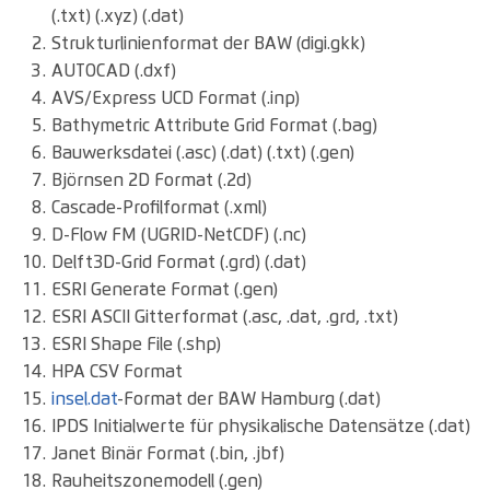
(.txt) (.xyz) (.dat)
Strukturlinienformat der BAW (digi.gkk)
AUTOCAD (.dxf)
AVS/Express UCD Format (.inp)
Bathymetric Attribute Grid Format (.bag)
Bauwerksdatei (.asc) (.dat) (.txt) (.gen)
Björnsen 2D Format (.2d)
Cascade-Profilformat (.xml)
D-Flow FM (UGRID-NetCDF) (.nc)
Delft3D-Grid Format (.grd) (.dat)
ESRI Generate Format (.gen)
ESRI ASCII Gitterformat (.asc, .dat, .grd, .txt)
ESRI Shape File (.shp)
HPA CSV Format
insel.dat
-Format der BAW Hamburg (.dat)
IPDS Initialwerte für physikalische Datensätze (.dat)
Janet Binär Format (.bin, .jbf)
Rauheitszonemodell (.gen)