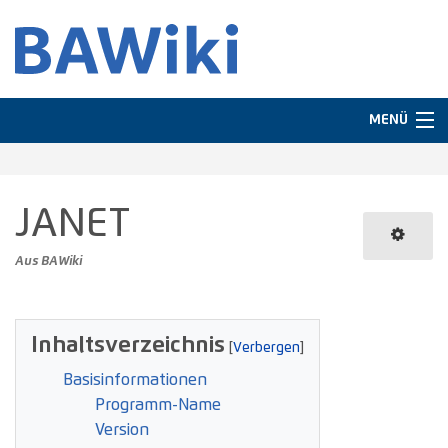
MENÜ
Navigation
JANET
In anderen Sprachen
Aus BAWiki
Suche
Inhaltsverzeichnis
Basisinformationen
Programm-Name
Version