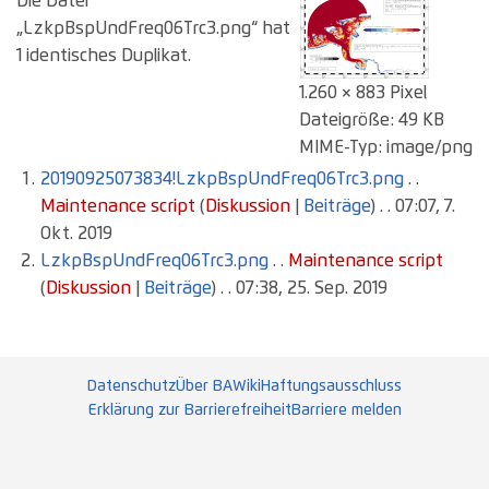
Die Datei
„LzkpBspUndFreq06Trc3.png“ hat
1 identisches Duplikat.
1.260 × 883 Pixel
Dateigröße: 49 KB
MIME-Typ: image/png
20190925073834!LzkpBspUndFreq06Trc3.png
. .
Maintenance script
(
Diskussion
|
Beiträge
)
. . 07:07, 7.
Okt. 2019
LzkpBspUndFreq06Trc3.png
. .
Maintenance script
(
Diskussion
|
Beiträge
)
. . 07:38, 25. Sep. 2019
Datenschutz
Über BAWiki
Haftungsausschluss
Erklärung zur Barrierefreiheit
Barriere melden