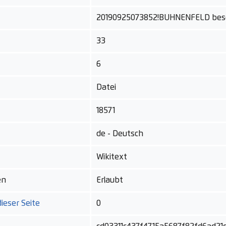
20190925073852!BUHNENFELD besch
33
6
Datei
18571
de - Deutsch
Wikitext
en
Erlaubt
ieser Seite
0