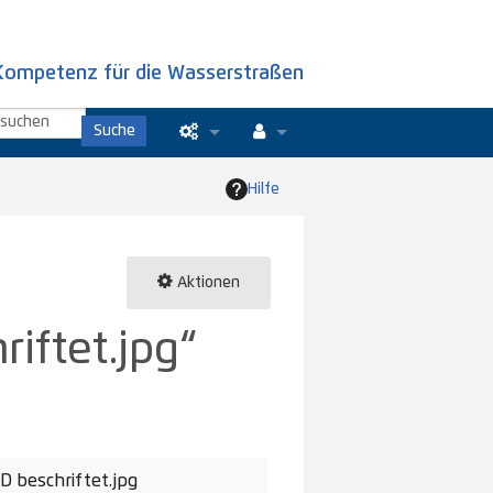
Kompetenz für die Wasserstraßen
Suche
Links auf diese Seite
Anmelden
Hilfe
Änderungen an verlinkten Seiten
Spezialseiten
Aktionen
Seiten­­informationen
ftet.jpg“
Letzte Änderungen
Hilfe
 beschriftet.jpg