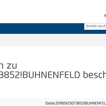
n zu
852!BUHNENFELD beschri
Datei:20190925073852!BUHNENFELD