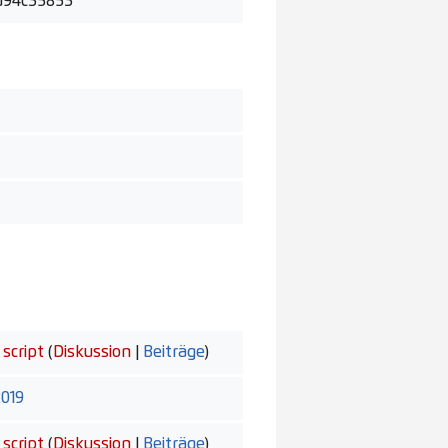
d94c35853
script
(
Diskussion
|
Beiträge
)
2019
script
(
Diskussion
|
Beiträge
)