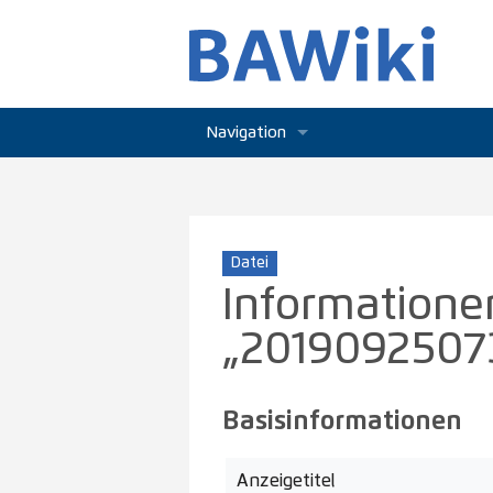
Navigation
Hauptseite
Aktuelle Ereignisse
Datei
Letzte Änderungen
Informatione
Zufällige Seite
„20190925073
Hilfe
Basisinformationen
Anzeigetitel