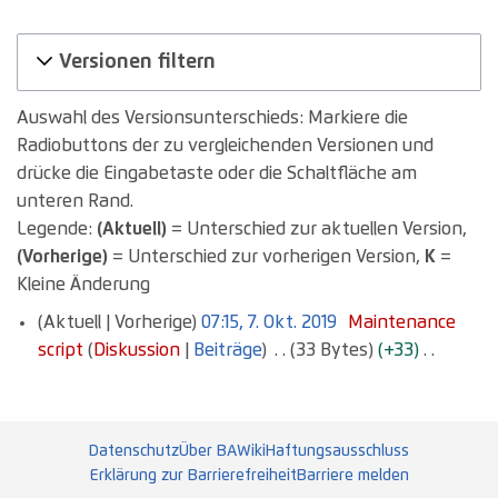
Versionen filtern
Auswahl des Versionsunterschieds: Markiere die
Radiobuttons der zu vergleichenden Versionen und
drücke die Eingabetaste oder die Schaltfläche am
unteren Rand.
Legende:
(Aktuell)
= Unterschied zur aktuellen Version,
(Vorherige)
= Unterschied zur vorherigen Version,
K
=
Kleine Änderung
7.
Aktuell
Vorherige
07:15, 7. Okt. 2019
Maintenance
Oktober
script
Diskussion
Beiträge
33 Bytes
+33
2019
K
e
i
Datenschutz
Über BAWiki
Haftungsausschluss
n
Erklärung zur Barrierefreiheit
Barriere melden
e