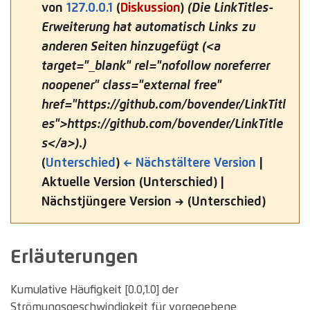
von
127.0.0.1
(
Diskussion
)
(Die LinkTitles-
Erweiterung hat automatisch Links zu
anderen Seiten hinzugefügt (<a
target="_blank" rel="nofollow noreferrer
noopener" class="external free"
href="https://github.com/bovender/LinkTitl
es">https://github.com/bovender/LinkTitle
s</a>).)
(
Unterschied
)
← Nächstältere Version
|
Aktuelle Version (Unterschied) |
Nächstjüngere Version → (Unterschied)
Erläuterungen
Kumulative Häufigkeit [0.0,1.0] der
Strömungsgeschwindigkeit für vorgegebene